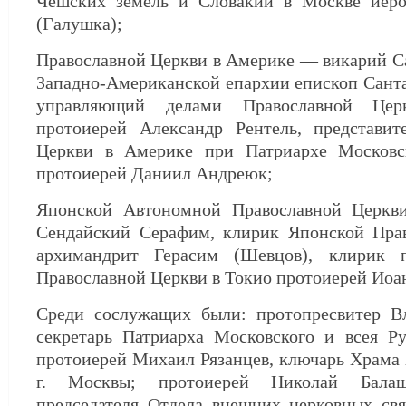
Чешских земель и Словакии в Москве иер
(Галушка);
Православной Церкви в Америке — викарий С
Западно-Американской епархии епископ Сант
управляющий делами Православной Це
протоиерей Александр Рентель, представит
Церкви в Америке при Патриархе Московс
протоиерей Даниил Андреюк;
Японской Автономной Православной Церкв
Сендайский Серафим, клирик Японской Пра
архимандрит Герасим (Шевцов), клирик п
Православной Церкви в Токио протоиерей Иоа
Среди сослужащих были: протопресвитер В
секретарь Патриарха Московского и всея Ру
протоиерей Михаил Рязанцев, ключарь Храма
г. Москвы; протоиерей Николай Балашо
председателя Отдела внешних церковных свя