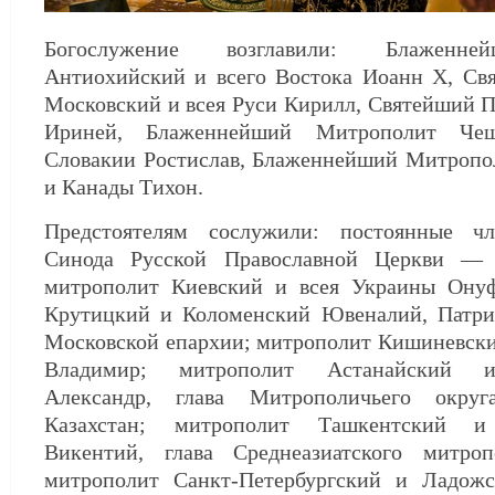
Богослужение возглавили: Блаженне
Антиохийский и всего Востока Иоанн X, Св
Московский и всея Руси Кирилл, Святейший 
Ириней, Блаженнейший Митрополит Че
Словакии Ростислав, Блаженнейший Митропо
и Канады Тихон.
Предстоятелям сослужили: постоянные ч
Синода Русской Православной Церкви —
митрополит Киевский и всея Украины Ону
Крутицкий и Коломенский Ювеналий, Патр
Московской епархии; митрополит Кишиневски
Владимир; митрополит Астанайский и
Александр, глава Митрополичьего окру
Казахстан; митрополит Ташкентский и 
Викентий, глава Среднеазиатского митроп
митрополит Санкт-Петербургский и Ладож