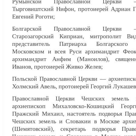
Румынской Православной Церкви 
Тырговиштский Нифон, протоиерей Адриан Г
Евгений Роготи;
Болгарской Православной Церкви 
Старозагорский Киприан, митрополит Ви
представитель Патриарха Болгарского
Московском и всея Руси архимандрит Феок
архимандрит Анфим (Маноилов), священ
Иванов, протоиерей Живко Желев;
Польской Православной Церкви — архиепис
Холмский Авель, протоиерей Георгий Лукашев
Православной Церкви Чешских земел
архиепископ Михаловско-Кошицкий Георг
Пражский Михаил, настоятель подворья Пра
Чешских земель и Словакии в Москве арх
(Шемятовский), секретарь подворья Прав