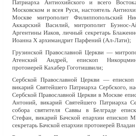
Патриарха Антиохийского и всего Восток
Московском и всея Руси, настоятель Антиохи
Москве митрополит Филиппопольский Ни
Аккарский Василий, митрополит Буэнос-А
Аргентины Иаков, личный секретарь Блаженн
Иоанна Х архимандрит Парфений (Ал-Лати);
Грузинской Православной Церкви — митроп
Атенский Андрей, епископ Никорцмин
протоиерей Кахабер Гоготишвили;
Сербской Православной Церкви — епископ
викарий Святейшего Патриарха Сербского, на
Сербской Православной Церкви в Москве епи
Антоний, викарий Святейшего Патриарха Се
собора святителя Саввы в Белграде епис
Стефан, викарий Бачской епархии епископ М
секретарь Бачской епархии протоиерей Владан