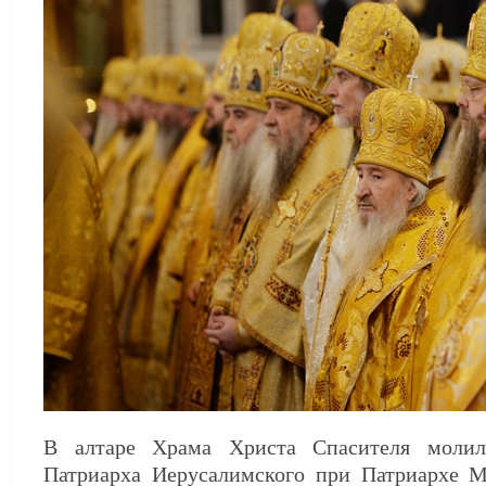
В алтаре Храма Христа Спасителя молилс
Патриарха Иерусалимского при Патриархе М