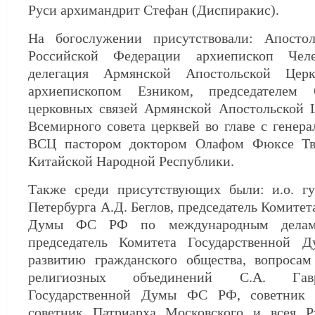
Руси архимандрит Стефан (Диспиракис).
На богослужении присутствовали: Апосто
Российской Федерации архиепископ Чел
делегация Армянской Апостольской Цер
архиепископом Езником, председателем
церковных связей Армянской Апостольской Ц
Всемирного совета церквей во главе с генер
ВСЦ пастором доктором Олафом Фюксе Тве
Китайской Народной Республики.
Также среди присутствующих были: и.о. гу
Петербурга А.Д. Беглов, председатель Комитет
Думы ФС РФ по международным делам
председатель Комитета Государственно
развитию гражданского общества, вопроса
религиозных объединений С.А. Гавр
Государственной Думы ФС РФ, советник 
советник Патриарха Московского и всея 