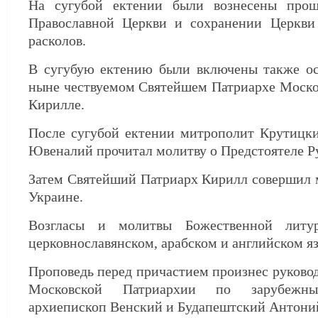
На сугубой ектении были вознесены прош
Православной Церкви и сохранении Церкви
расколов.
В сугубую ектению были включены также о
ныне чествуемом Святейшем Патриархе Моско
Кирилле.
После сугубой ектении митрополит Крутицк
Ювеналий прочитал молитву о Предстоятеле Р
Затем Святейший Патриарх Кирилл совершил 
Украине.
Возгласы и молитвы Божественной литу
церковнославянском, арабском и английском я
Проповедь перед причастием произнес руково
Московской Патриархии по зарубежн
архиепископ Венский и Будапештский Антони