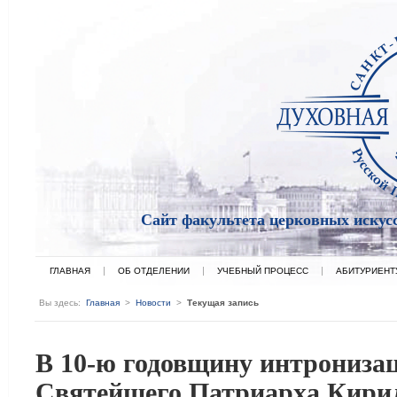
Сайт факультета церковных искус
ГЛАВНАЯ
ОБ ОТДЕЛЕНИИ
УЧЕБНЫЙ ПРОЦЕСС
АБИТУРИЕНТ
Вы здесь:
Главная
>
Новости
>
Текущая запись
В 10-ю годовщину интрониза
Святейшего Патриарха Кири