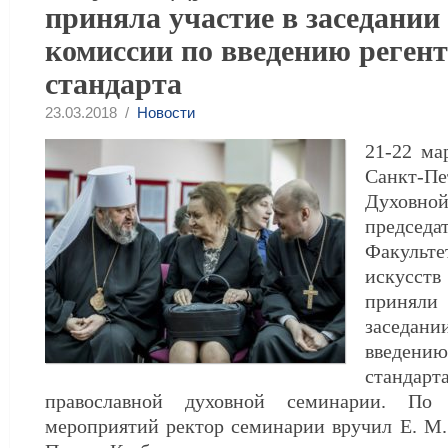
приняла участие в заседании
комиссии по введению регент
стандарта
23.03.2018 /
Новости
21-22 ма
Санкт-Пе
Духовно
председа
Факуль
искусств
приня
заседан
введен
стандар
православной духовной семинарии. По
мероприятий ректор семинарии вручил Е. М.