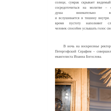
солнце
,
сумрак скрывает видимый
сосредоточиться на моли
тве – 
душа
внимательно
в
и
вслушивается
в
тишину
внутри
время
пустот
у
наполня
ют
сло
человек
способен
услышать
голос св
В
ночь на
воскресен
ь
е
ректор
Петергофский Серафим –
соверши
евангелиста Иоанна Богослова.