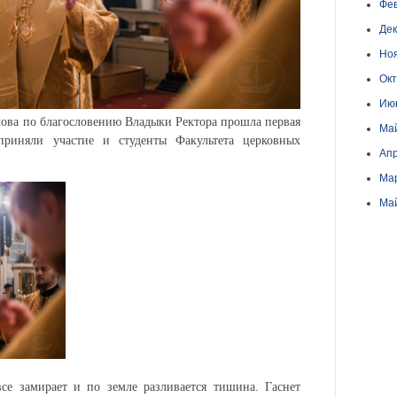
Фев
Дек
Но
Окт
Ию
лова по благословению Владыки Ректора прошла первая
Ма
приняли участие и студенты Факультета церковных
Апр
Ма
Ма
все замирает и по земле разливается тишина. Гаснет