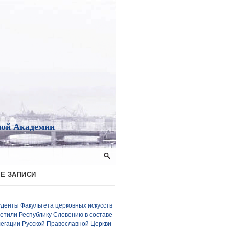
ной Академии
Е ЗАПИСИ
денты Факультета церковных искусств
етили Республику Словению в составе
егации Русской Православной Церкви