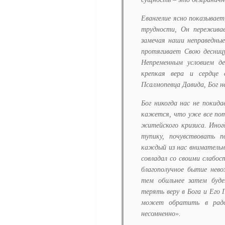
Евангелие ясно показывает
трудности, Он пережива
замечая наши неправедны
протягивает Свою десниц
Непременным условием д
крепкая вера и сердце 
Псалмопевца Давида, Бог н
Бог никогда нас не покид
кажется, что уже все пот
житейского кризиса. Иног
тупику, почувствовать 
каждый из нас внимательн
совладал со своими слабос
благополучное бытие нев
тем обильнее затем буде
терять веру в Бога и Его 
может обратить в радо
несомненно
»
.