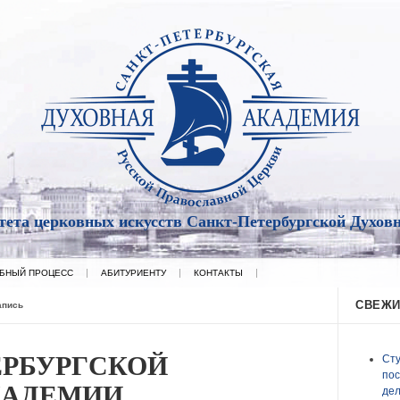
тета церковных искусств Санкт-Петербургской Духов
БНЫЙ ПРОЦЕСС
АБИТУРИЕНТУ
КОНТАКТЫ
СВЕЖИ
апись
ЕРБУРГСКОЙ
Сту
пос
КАДЕМИИ
дел