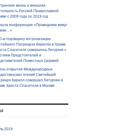
тренняя жизнь и внешняя
тельность Русской Православной
кви с 2009 года по 2019 год
ошла конференция «Праведники живут
веки…»
0-ю годовщину интронизации
тейшего Патриарха Кирилла в Храме
ста Спасителя совершена Литургия с
стием Предстоятелей и
дставителей Поместных Церквей
ень открытия Международных
дественских чтений Святейший
риарх Кирилл совершил Литургию в
ме Христа Спасителя в Москве
ВЫ
ль 2019