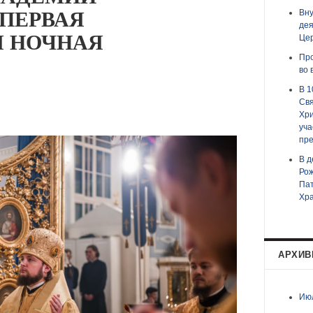
ПЕРВАЯ
Вну
дея
 НОЧНАЯ
Цер
Пр
во 
В 1
Свя
Хри
уча
пре
В д
Рож
Пат
Хра
АРХИ
Ию