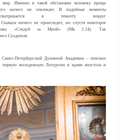
 мир. Именно в такой обстановке человеку проще
его ничего не отвлекает. В подобные моменты
сматривается
в темноту вокруг
.
Сначала
ничего
не происходит
, но
спустя
некоторое
ва
:
«С
ледуй за Мной» (
Мк
2:14).
Так
оего
Создателя.
 Санкт-
Петербургской Духовной Академии – епископ
л первую молодежную Литургию в храме апостола и