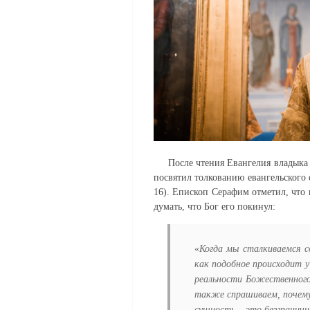
После чтения Евангелия владыка р
посвятил толкованию евангельского
16). Епископ Серафим отметил,
что
думать, что Бог его покинул:
«
Когда мы сталкиваемся с
как подобное происходит у
реальности Божественного
также спрашиваем, почему 
сущ
ность – это безгранич