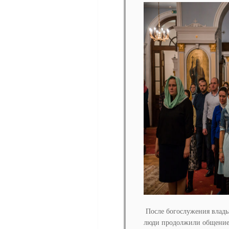
После богослуже
ния
влады
люди продолжили общение 