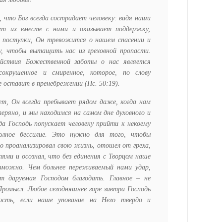
, что Бог всегда сострадает человеку: видя наши
ет их вместе с нами и оказывает поддержку;
е поступки, Он тревожится о нашем спасении и
у, чтобы вытащить нас из греховной пропасти.
ействия Божественной заботы о нас является
сокрушенное и смиренное, которое, по слову
е оставит в пренебрежении (
Пс
. 50:19).
ает, Он всегда пребывает рядом даже, когда нам
еряно, и мы находимся на самом дне духовного и
да Господь попускает человеку прийти к некоему
полное бессилие. Это нужно для того, чтобы
о проанализировал свою жизнь, отошел от греха,
тями и осознал, что без единения с Творцом наше
озможно. Чем больнее переживаемый нами удар,
т даруемая Господом благодать. Главное – не
Промысл. Любое сегодняшнее горе завтра Господь
сть, если наше упование на Него твердо и