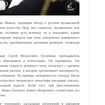
рь Иванов, предваряя беседу о русской музыкальной
нное искусство (будь оно словесное, музыкальное или
ко состояние духа человека, но и показывает, каким
адиция передала нам опыт аскетически выверенного
кусств, преображенных духовным деланием, осиянным
де Сергей Феликсович Тухленков, преподаватель
о образования и катехизации. Он подчеркнул, что
ннюю сущность духовного пути, согласного с «ритмом
нном распеве, в котором просвечивает неотмирность,
огообщении. На примере мелодичности стихиры Пасхи
оспасского московского монастыря докладчик показал,
схальной радости. Более того, при прослушивании
н Ивана Грозного можно обнаружить соответствие его
вона.
е «проекции» пасхальных песнопений в народном