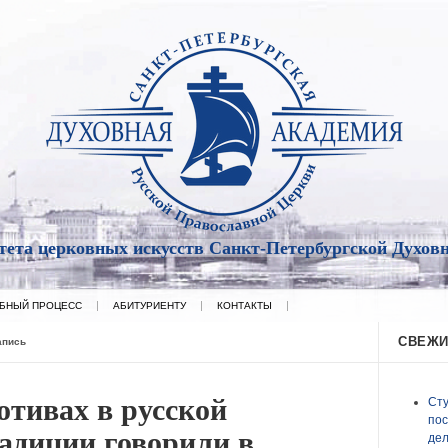
тета церковных искусств Санкт-Петербургской Духов
БНЫЙ ПРОЦЕСС
АБИТУРИЕНТУ
КОНТАКТЫ
СВЕЖИ
апись
отивах в русской
Сту
пос
адиции говорили в
дел