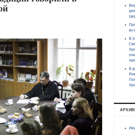
ой
Вну
дея
Цер
Пр
во 
В 1
Свя
Хри
уча
пре
В д
Рож
Пат
Хра
АРХИ
Ию