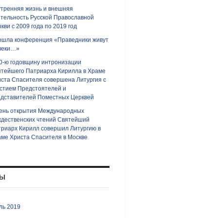
тренняя жизнь и внешняя
тельность Русской Православной
кви с 2009 года по 2019 год
ошла конференция «Праведники живут
веки…»
0-ю годовщину интронизации
тейшего Патриарха Кирилла в Храме
ста Спасителя совершена Литургия с
стием Предстоятелей и
дставителей Поместных Церквей
ень открытия Международных
дественских чтений Святейший
риарх Кирилл совершил Литургию в
ме Христа Спасителя в Москве
ВЫ
ль 2019