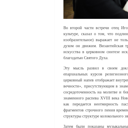
Во второй части встречи отец Иго
культуре, сказал о том, что подли
изобразительное) выражает не толь
духом он движим. Византийская тр
искусства в церковном синтезе ис
благодатью Святого Духа.
Эту мысль развил в своем докла
епархиальных курсов религиозног
церковный напев отображает внутре
вечности», присутствующим в знаме
сосредоточенность на молитве и б
знаменного распева XVIII века Нов
как передается неотмирность па
фрагментов строчного пения време
структуры структуре колокольного з
Затем были показаны музыкальны