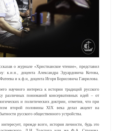
ссказав о журнале «Христианское чтение», представил
у: к.и.н., доцента Александра Эдуардовича Котова,
Фатеева и к.ф.н, доцента Игоря Борисовича Гаврилова.
оего научного интереса к истории традиций русского
ику различных пониманий консервативных идей – от
логических и политических доктрин, отметив, что при
атизм второй половины XIX века делал акцент на
бытности русского общественного устройства.
 интересует, прежде всего, история личности, будь это
остоевского, Л.Н. Толстого или же Ф.А. Страхова.