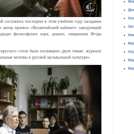
Фев
Дек
Но
й состоялось последнее в этом учебном году заседание
Окт
ел автор проекта «Византийский кабинет» заведующий
ндидат философских наук, доцент, священник Игорь
Ию
Ма
 круглого стола было посвящено двум темам: журналу
Апр
альные мотивы в русской музыкальной культуре».
Ма
Ма