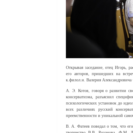
Открывая заседание, отец Игорь, ра
его авторов, пришедших на встреч
к.филол.н. Валерия Александровича 
А. Э. Котов, говоря о развитии св
консерватизма, разъяснил специф
психологических установок до идео
всех различиях русский консерв
преемственности и уникальной само
В. А. Фатеев поведал о том, что его
творчество В.В. Розанова, Ф.М. Д