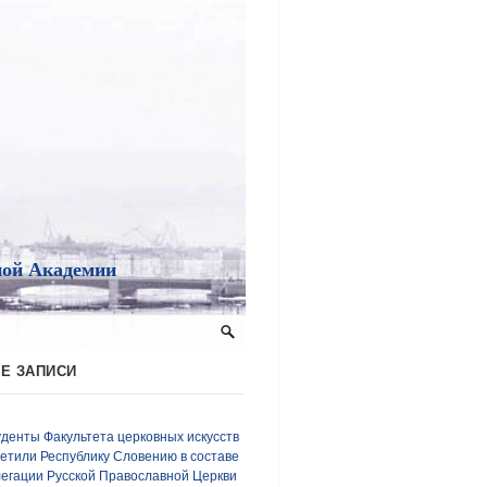
ной Академии
Е ЗАПИСИ
денты Факультета церковных искусств
етили Республику Словению в составе
егации Русской Православной Церкви